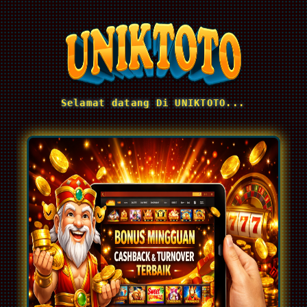
Selamat datang Di UNIKTOTO...